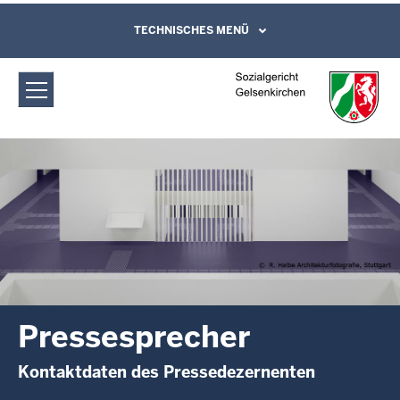
Direkt zum Inhalt
Sozialgericht Gelsenkirchen:
TECHNISCHES MENÜ
Leichte Sprache, Gebärdensprachenvideo
und Kontaktformular
Pressesprecher
Pressesprecher
Kontaktdaten des Pressedezernenten