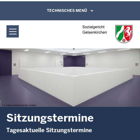
Direkt zum Inhalt
Sozialgericht Gelsenkirchen:
TECHNISCHES MENÜ
Leichte Sprache, Gebärdensprachenvideo
und Kontaktformular
Sitzungstermine
Sitzungstermine
Tagesaktuelle Sitzungstermine