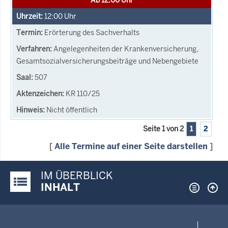
12:00
Uhr
Erörterung des Sachverhalts
Angelegenheiten der Krankenversicherung,
Gesamtsozialversicherungsbeiträge und Nebengebiete
507
KR 110/25
Nicht öffentlich
Seite 1 von 2
1
2
[
Alle Termine auf einer Seite darstellen
]
IM ÜBERBLICK
Justiz-Portal im Überblick:
INHALT