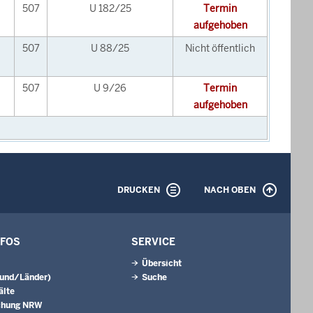
507
U 182/25
Termin
aufgehoben
507
U 88/25
Nicht öffentlich
507
U 9/26
Termin
aufgehoben
DRUCKEN
NACH OBEN
NFOS
SERVICE
Übersicht
Bund/Länder)
Suche
älte
chung NRW