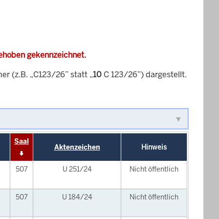
gehoben gekennzeichnet.
 (z.B. „C123/26” statt „
10
C 123/26”) dargestellt.
Saal
Aktenzeichen
Hinweis
507
U 251/24
Nicht öffentlich
507
U 184/24
Nicht öffentlich