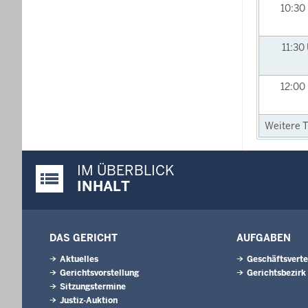
10:30
11:30
12:00
Weitere T
IM ÜBERBLICK
Justiz-Portal im Überblick:
INHALT
DAS GERICHT
AUFGABEN
Aktuelles
Geschäftsverte
Gerichtsvorstellung
Gerichtsbezirk
Sitzungstermine
Justiz-Auktion